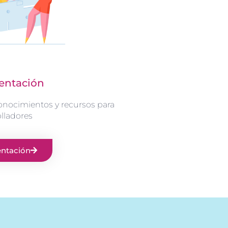
ntación
onocimientos y recursos para
lladores
ntación