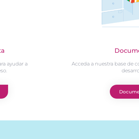
ta
Docume
ara ayudar a
Acceda a nuestra base de c
eso.
desarro
Docume