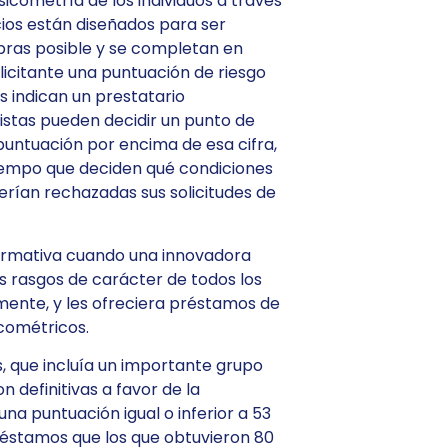
sicometría de los individuos a través
icios están diseñados para ser
bras posible y se completan en
licitante una puntuación de riesgo
s indican un prestatario
istas pueden decidir un punto de
untuación por encima de esa cifra,
 tiempo que deciden qué condiciones
verían rechazadas sus solicitudes de
nformativa cuando una innovadora
los rasgos de carácter de todos los
ente, y les ofreciera préstamos de
cométricos.
 que incluía un importante grupo
n definitivas a favor de la
una puntuación igual o inferior a 53
réstamos que los que obtuvieron 80