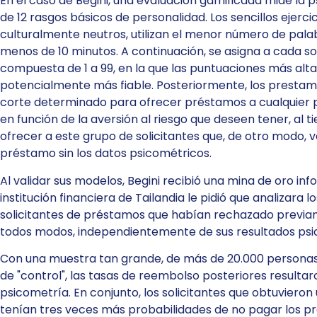
En el caso de Begini, una evaluación gamificada mide la p
de 12 rasgos básicos de personalidad. Los sencillos ejerc
culturalmente neutros, utilizan el menor número de pala
menos de 10 minutos. A continuación, se asigna a cada so
compuesta de 1 a 99, en la que las puntuaciones más alta
potencialmente más fiable. Posteriormente, los prestam
corte determinado para ofrecer préstamos a cualquier p
en función de la aversión al riesgo que deseen tener, al
ofrecer a este grupo de solicitantes que, de otro modo, 
préstamo sin los datos psicométricos.
Al validar sus modelos, Begini recibió una mina de oro i
institución financiera de Tailandia le pidió que analizara 
solicitantes de préstamos que habían rechazado previam
todos modos, independientemente de sus resultados psi
Con una muestra tan grande, de más de 20.000 personas,
de "control", las tasas de reembolso posteriores resultaro
psicometría. En conjunto, los solicitantes que obtuvieron 
tenían tres veces más probabilidades de no pagar los p