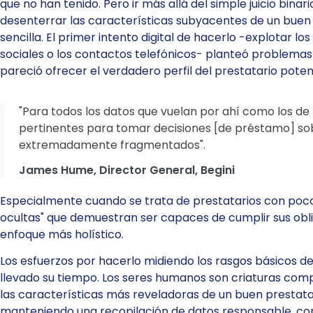
que no han tenido. Pero ir más allá del simple juicio bina
desenterrar las características subyacentes de un buen 
sencilla. El primer intento digital de hacerlo -explotar l
sociales o los contactos telefónicos- planteó problemas
pareció ofrecer el verdadero perfil del prestatario potenci
"Para todos los datos que vuelan por ahí como los de 
pertinentes para tomar decisiones [de préstamo] sob
extremadamente fragmentados".
James Hume, Director General, Begini
Especialmente cuando se trata de prestatarios con poco h
ocultas" que demuestran ser capaces de cumplir sus obli
enfoque más holístico.
Los esfuerzos por hacerlo midiendo los rasgos básicos de
llevado su tiempo. Los seres humanos son criaturas compl
las características más reveladoras de un buen prestatar
manteniendo una recopilación de datos responsable, cons