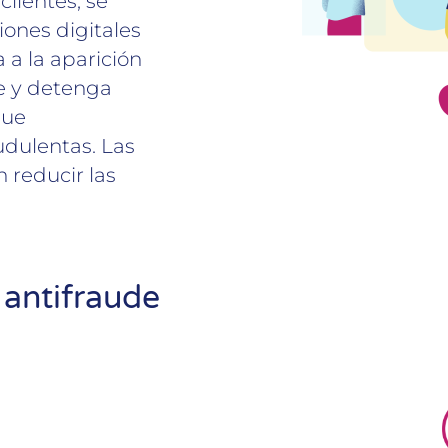
lientes, se
iones digitales
 a la aparición
e y detenga
que
udulentas. Las
 reducir las
 antifraude