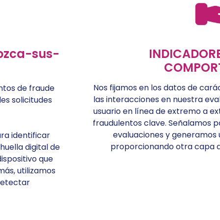
ozca-sus-
INDICADORE
COMPOR
Nos fijamos en los datos de car
ntos de fraude
las interacciones en nuestra eva
es solicitudes
usuario en línea de extremo a ex
fraudulentos clave. Señalamos pa
evaluaciones y generamos u
a identificar
proporcionando otra capa de
ella digital de
dispositivo que
más, utilizamos
detectar